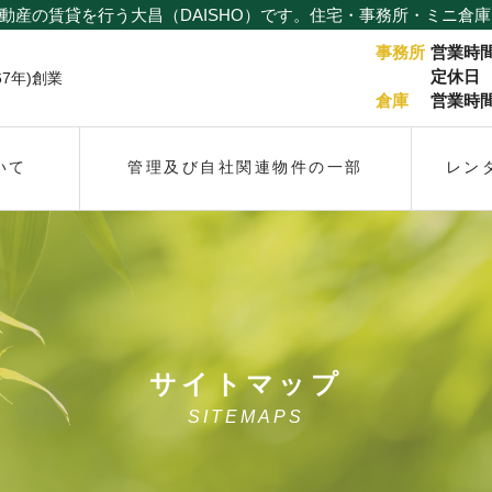
動産の賃貸を行う大昌（DAISHO）です。住宅・事務所・ミニ倉
事務所
営業時
定休日
67年)創業
倉庫
営業時
いて
管理及び自社関連物件の一部
レン
サイトマップ
SITEMAPS