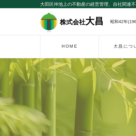
大田区仲池上の不動産の経営管理、自社関連不
大昌
株式会社
昭和42年(19
HOME
大昌につ